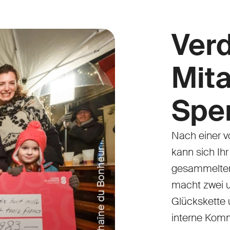
Ver
Mit
Spe
Nach einer v
kann sich Ih
© Chaîne du Bonheur
gesammelten 
macht zwei u
Glückskette u
interne Kom