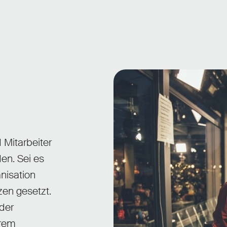
 Mitarbeiter
den. Sei es
nisation
zen gesetzt.
 der
hrem