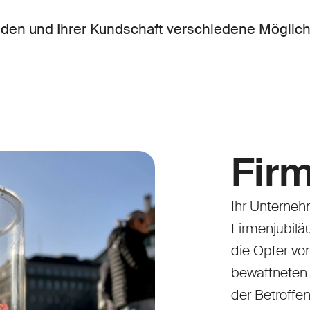
tenden und Ihrer Kundschaft verschiedene Mögli
Fir
Ihr Unterneh
Firmenjubilä
die Opfer vo
bewaffneten 
der Betroff