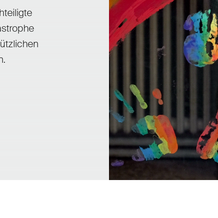
teiligte
astrophe
nützlichen
n.