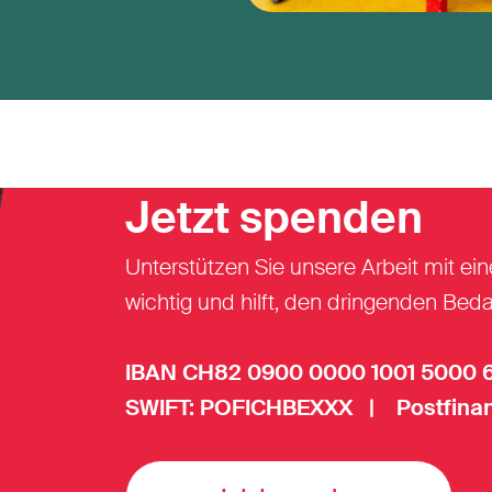
Jetzt spenden
Unterstützen Sie unsere Arbeit mit ein
wichtig und hilft, den dringenden Beda
IBAN CH82 0900 0000 1001 5000 
SWIFT: POFICHBEXXX | Postfinan