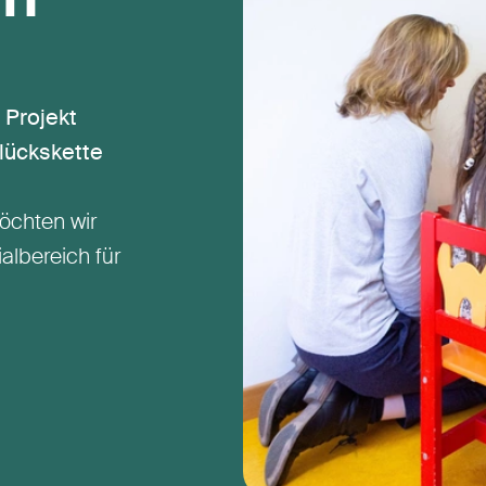
 Projekt
Glückskette
chten wir
lbereich für