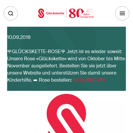
Skip to main content
10.09.2018
🌹GLÜCKSKETTE-ROSE🌹 Jetzt ist es wieder soweit:
Unsere Rose «Glückskette» wird von Oktober bis Mitte
November ausgeliefert. Bestellen Sie sie jetzt über
unsere Website und unterstützen Sie damit unsere
Kinderhilfe. ➡️ Rose bestellen:
bit.ly/2NtCXP4