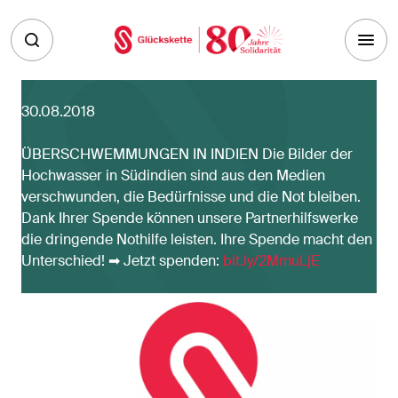
Skip to main content
30.08.2018
ÜBERSCHWEMMUNGEN IN INDIEN Die Bilder der
Hochwasser in Südindien sind aus den Medien
verschwunden, die Bedürfnisse und die Not bleiben.
Dank Ihrer Spende können unsere Partnerhilfswerke
die dringende Nothilfe leisten. Ihre Spende macht den
Unterschied! ➡ Jetzt spenden:
bit.ly/2MmuLjE