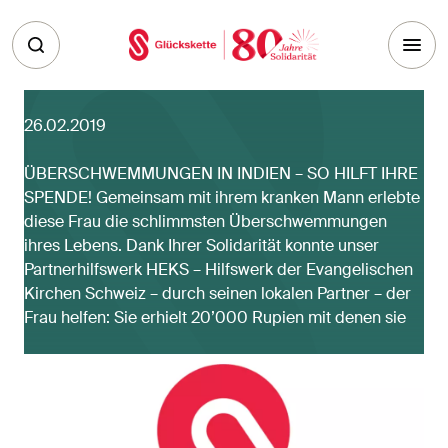
Skip to main content
26.02.2019
ÜBERSCHWEMMUNGEN IN INDIEN – SO HILFT IHRE
SPENDE! Gemeinsam mit ihrem kranken Mann erlebte
diese Frau die schlimmsten Überschwemmungen
ihres Lebens. Dank Ihrer Solidarität konnte unser
Partnerhilfswerk HEKS – Hilfswerk der Evangelischen
Kirchen Schweiz – durch seinen lokalen Partner – der
Frau helfen: Sie erhielt 20’000 Rupien mit denen sie