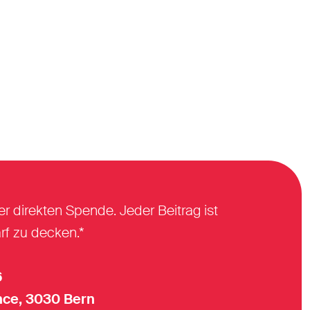
er direkten Spende. Jeder Beitrag ist
rf zu decken.*
6
ce, 3030 Bern