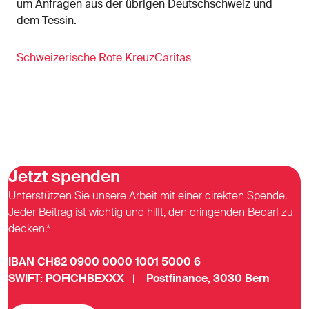
um Anfragen aus der übrigen Deutschschweiz und
dem Tessin.
Schweizerische Rote Kreuz
Caritas
Jetzt spenden
Unterstützen Sie unsere Arbeit mit einer direkten Spende.
Jeder Beitrag ist wichtig und hilft, den dringenden Bedarf zu
decken.*
IBAN CH82 0900 0000 1001 5000 6
SWIFT: POFICHBEXXX | Postfinance, 3030 Bern