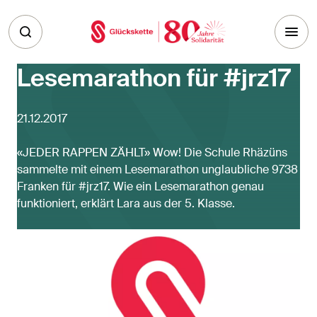
Skip to main content
Lesemarathon für #jrz17
21.12.2017
«JEDER RAPPEN ZÄHLT» Wow! Die Schule Rhäzüns
sammelte mit einem Lesemarathon unglaubliche 9738
Franken für #jrz17. Wie ein Lesemarathon genau
funktioniert, erklärt Lara aus der 5. Klasse.