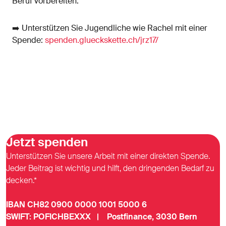
Beruf vorbereiten.
➡️ Unterstützen Sie Jugendliche wie Rachel mit einer
Spende:
spenden.glueckskette.ch/jrz17/
Jetzt spenden
Unterstützen Sie unsere Arbeit mit einer direkten Spende.
Jeder Beitrag ist wichtig und hilft, den dringenden Bedarf zu
decken.*
IBAN CH82 0900 0000 1001 5000 6
SWIFT: POFICHBEXXX | Postfinance, 3030 Bern