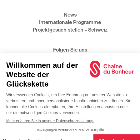
News
Internationale Programme
Projektgesuch stellen - Schweiz
Folgen Sie uns
@2025 Glückskette
www.bonheur.ch
www.catena-della-solidarieta.ch
www.swiss-solidarity.org
Allgemeine Geschäftsbedingungen
Datenschutzerklärung