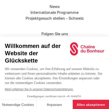
News
Internationale Programme
Projektgesuch stellen - Schweiz
Folgen Sie uns
@2025 Glückskette
www.bonheur.ch
www.catena-della-solidarieta.ch
www.swiss-solidarity.org
Allgemeine Geschäftsbedingungen
Datenschutzerklärung
Impressum