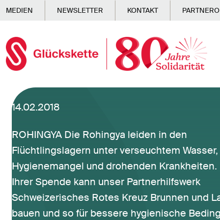
Skip to main content
MEDIEN
NEWSLETTER
KONTAKT
PARTNERO
14.02.2018
ROHINGYA Die Rohingya leiden in den
Flüchtlingslagern unter verseuchtem Wasser,
Hygienemangel und drohenden Krankheiten.
Ihrer Spende kann unser Partnerhilfswerk
Schweizerisches Rotes Kreuz Brunnen und La
bauen und so für bessere hygienische Bedi