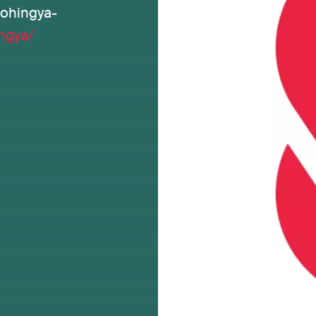
Rohingya-
ngya/