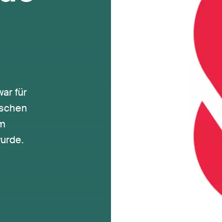
ar für
ischen
em
urde.