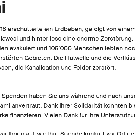
i
8 erschütterte ein Erdbeben, gefolgt von eine
ulawesi und hinterliess eine enorme Zerstörun
den evakuiert und 109’000 Menschen lebten no
rstörten Gebieten. Die Flutwelle und die Verflü
en, die Kanalisation und Felder zerstört.
en Spenden haben Sie uns während und nach unse
ami anvertraut. Dank Ihrer Solidarität konnten bi
rke finanzieren. Vielen Dank für Ihre Unterstützu
ir Ihnen auf, wie Ihre Spende konkret vor Ort d