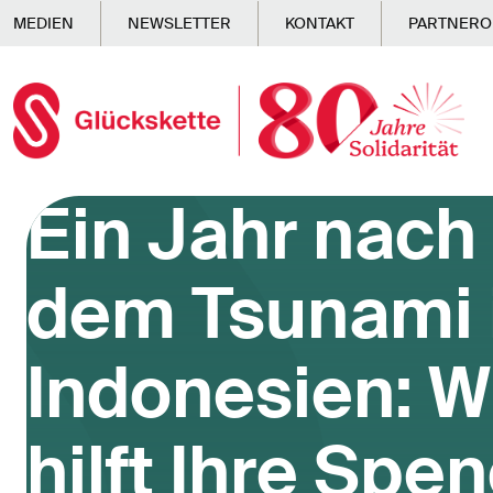
Skip to main content
MEDIEN
NEWSLETTER
KONTAKT
PARTNERO
Ein Jahr nach
dem Tsunami 
Indonesien: W
hilft Ihre Spe