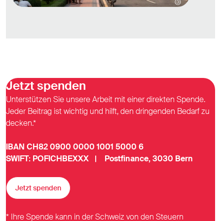
Jetzt spenden
Unterstützen Sie unsere Arbeit mit einer direkten Spende.
Jeder Beitrag ist wichtig und hilft, den dringenden Bedarf zu
decken.*
IBAN CH82 0900 0000 1001 5000 6
SWIFT: POFICHBEXXX | Postfinance, 3030 Bern
Jetzt spenden
* Ihre Spende kann in der Schweiz von den Steuern