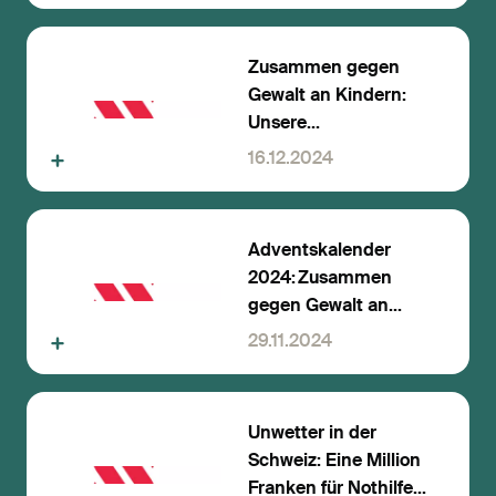
Zusammen gegen
Gewalt an Kindern:
Unsere
Solidaritätsaktion
16.12.2024
startet
Adventskalender
2024: Zusammen
gegen Gewalt an
Kindern
29.11.2024
Unwetter in der
Schweiz: Eine Million
Franken für Nothilfe