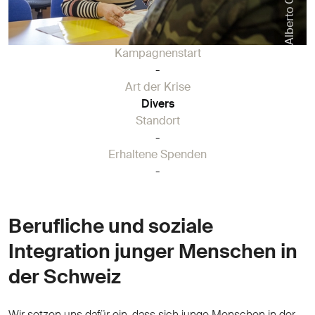
Alberto Campi
Kampagnenstart
-
Art der Krise
Divers
Standort
-
Erhaltene Spenden
-
Berufliche und soziale
Integration junger Menschen in
der Schweiz
Wir setzen uns dafür ein, dass sich junge Menschen in der