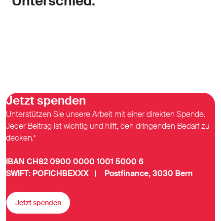
Unterschied.
Jetzt spenden
Unterstützen Sie unsere Arbeit mit einer direkten Spende.
Jeder Beitrag ist wichtig und hilft, den dringenden Bedarf zu
decken.*
IBAN CH82 0900 0000 1001 5000 6
SWIFT: POFICHBEXXX | Postfinance, 3030 Bern
Jetzt spenden