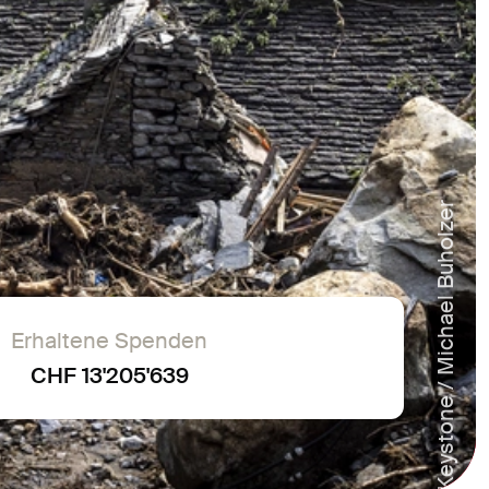
Keystone / Michael Buholzer
Erhaltene Spenden
CHF 13'205'639