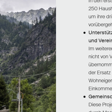
In den ers
250 Hausha
um ihre dr
vorüberge
Unterstüt
und Vere
Im weitere
nicht von 
übernomme
der Ersatz
Wohneige
Einkommens
Gemeinsch
Diese Proj