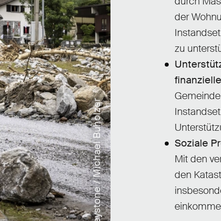
durch Mas
der Wohnu
Instandset
zu unterst
Unterstüt
finanziell
Gemeinden,
Keystone / Michael Buholzer
Instandset
Unterstütz
Soziale P
Mit den ve
den Katast
insbesond
einkommen