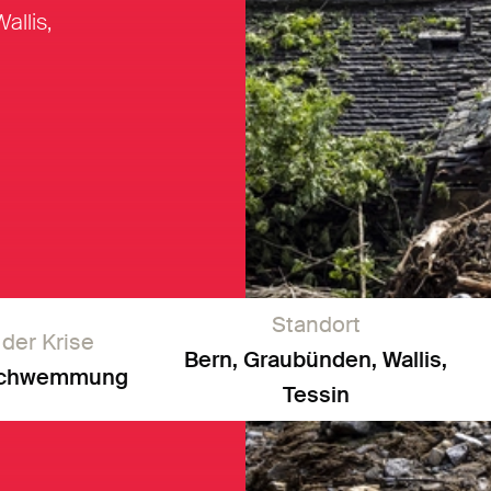
allis,
Standort
 der Krise
Bern, Graubünden, Wallis,
schwemmung
Tessin