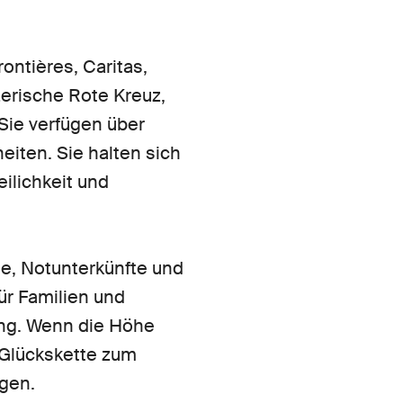
ntières, Caritas,
erische Rote Kreuz,
 Sie verfügen über
iten. Sie halten sich
ilichkeit und
te, Notunterkünfte und
für Familien und
ung. Wenn die Höhe
 Glückskette zum
agen.