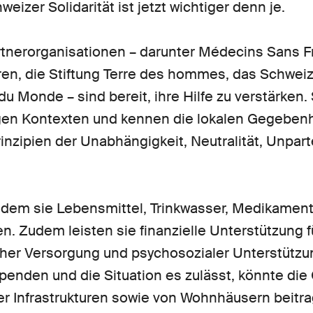
weizer Solidarität ist jetzt wichtiger denn je.
nerorganisationen – darunter Médecins Sans Fro
ren, die Stiftung Terre des hommes, das Schweiz
u Monde – sind bereit, ihre Hilfe zu verstärken.
gen Kontexten und kennen die lokalen Gegebenhe
inzipien der Unabhängigkeit, Neutralität, Unparte
 indem sie Lebensmittel, Trinkwasser, Medikamen
en. Zudem leisten sie finanzielle Unterstützung 
her Versorgung und psychosozialer Unterstütz
enden und die Situation es zulässt, könnte die
er Infrastrukturen sowie von Wohnhäusern beitr