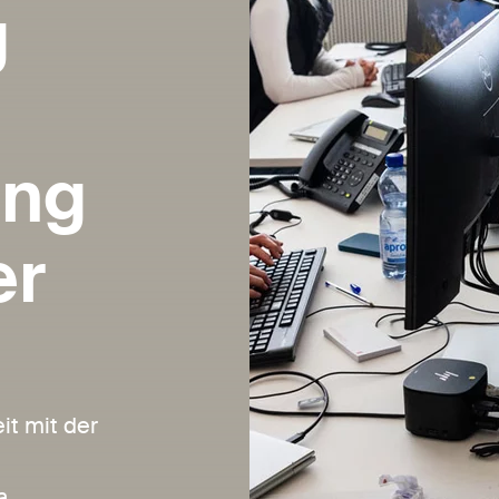
g
ung
er
it mit der
a.