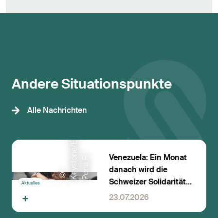
Andere Situationspunkte
d
Alle Nachrichten
Venezuela: Ein Monat
R
danach wird die
©
K
e
y
s
t
o
n
e
/
E
P
A
/
R
o
n
a
l
P
e
n
a
Schweizer Solidarität
Aktuelles
zu konkreter Hilfe
23.07.2026