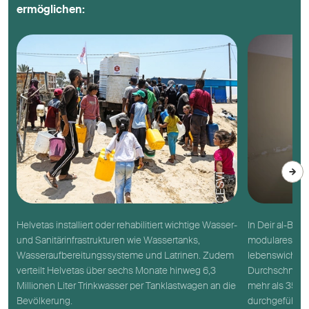
ermöglichen:
CESVI
Helvetas installiert oder rehabilitiert wichtige Wasser-
In Deir al-Bal
und Sanitärinfrastrukturen wie Wassertanks,
modulares Fel
Wasseraufbereitungssysteme und Latrinen. Zudem
lebenswichtige
verteilt Helvetas über sechs Monate hinweg 6,3
Durchschnitt 
Millionen Liter Trinkwasser per Tanklastwagen an die
mehr als 350 
Bevölkerung.
durchgeführt.