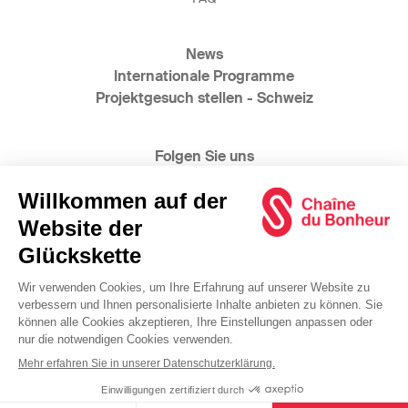
News
Internationale Programme
Projektgesuch stellen - Schweiz
Folgen Sie uns
@2025 Glückskette
www.bonheur.ch
www.catena-della-solidarieta.ch
www.swiss-solidarity.org
Allgemeine Geschäftsbedingungen