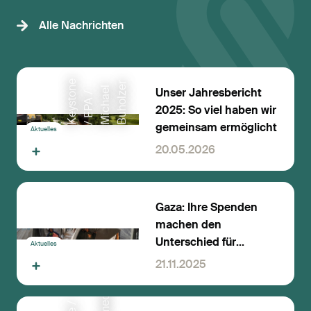
Alle Nachrichten
K
e
y
s
t
e
/
E
P
A
M
i
c
h
a
e
B
u
h
o
l
r
n
l
e
Unser Jahresbericht
o
/
z
2025: So viel haben wir
gemeinsam ermöglicht
Aktuelles
20.05.2026
Gaza: Ihre Spenden
machen den
Unterschied für
Aktuelles
Tausende Familien
21.11.2025