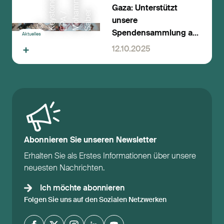
d
/
e
Gaza: Unterstützt
r
t
/
a
e
unsere
©
K
e
y
s
o
n
e
E
P
A
M
o
h
m
m
S
a
b
Spendensammlung auf
Aktuelles
Social Media
12.10.2025
Abonnieren Sie unseren Newsletter
Erhalten Sie als Erstes Informationen über unsere
neuesten Nachrichten.
Ich möchte abonnieren
Folgen Sie uns auf den Sozialen Netzwerken