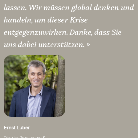
lassen. Wir müssen global denken und
handeln, um dieser Krise
entgegenzuwirken. Danke, dass Sie
uns dabei unterstützen. »
Ernst Lüber
Direktor Programme &