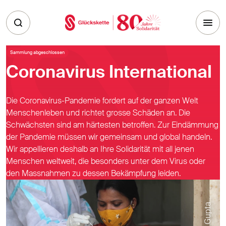
Skip to main content
Sammlung abgeschlossen
Coronavirus International
Die Coronavirus-Pandemie fordert auf der ganzen Welt
Menschenleben und richtet grosse Schäden an. Die
Schwächsten sind am härtesten betroffen. Zur Eindämmung
der Pandemie müssen wir gemeinsam und global handeln.
Wir appellieren deshalb an Ihre Solidarität mit all jenen
Menschen weltweit, die besonders unter dem Virus oder
den Massnahmen zu dessen Bekämpfung leiden.