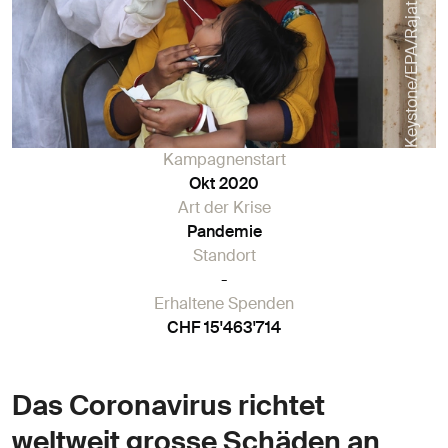
Keystone/EPA/Rajat Gupta
Kampagnenstart
Okt 2020
Art der Krise
Pandemie
Standort
-
Erhaltene Spenden
CHF 15'463'714
Das Coronavirus richtet
weltweit grosse Schäden an